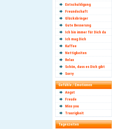
Entschuldigung
Freundschaft
Glücksbringer
Gute Besserung
Ich bin immer für Dich da
Ich mag Dich
Kaffee
Nettigkeiten
Relax
Schön, dass es Dich gibt
Sorry
Gefühle / Emotionen
Angst
Freude
Miss you
Traurigkeit
Tageszeiten