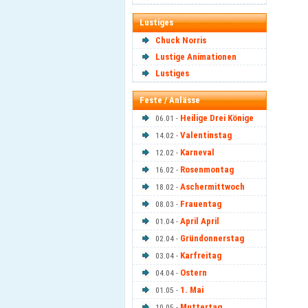
Lustiges
Chuck Norris
Lustige Animationen
Lustiges
Feste / Anlässe
Heilige Drei Könige
06.01 -
Valentinstag
14.02 -
Karneval
12.02 -
Rosenmontag
16.02 -
Aschermittwoch
18.02 -
Frauentag
08.03 -
April April
01.04 -
Gründonnerstag
02.04 -
Karfreitag
03.04 -
Ostern
04.04 -
1. Mai
01.05 -
Muttertag
10.05 -