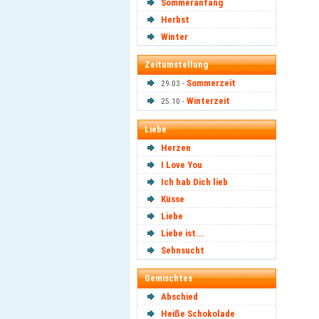
Sommeranfang
Herbst
Winter
Zeitumstellung
Sommerzeit
29.03 -
Winterzeit
25.10 -
Liebe
Herzen
I Love You
Ich hab Dich lieb
Küsse
Liebe
Liebe ist...
Sehnsucht
Gemischtes
Abschied
Heiße Schokolade