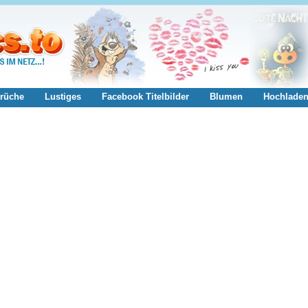
rüche
Lustiges
Facebook Titelbilder
Blumen
Hochlade