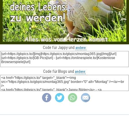
Code für Jappy und
andere:
Code für Blogs und
andere: