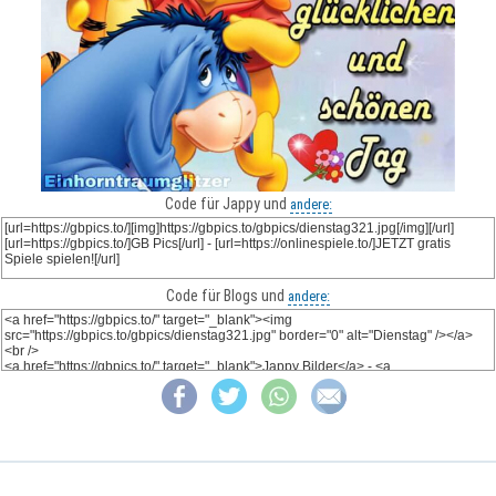
Code für Jappy und
andere:
Code für Blogs und
andere: