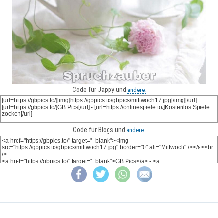
Code für Jappy und
andere:
Code für Blogs und
andere: