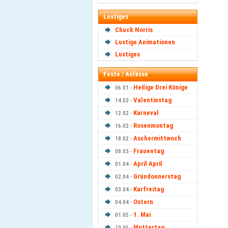
Lustiges
Chuck Norris
Lustige Animationen
Lustiges
Feste / Anlässe
Heilige Drei Könige
06.01 -
Valentinstag
14.02 -
Karneval
12.02 -
Rosenmontag
16.02 -
Aschermittwoch
18.02 -
Frauentag
08.03 -
April April
01.04 -
Gründonnerstag
02.04 -
Karfreitag
03.04 -
Ostern
04.04 -
1. Mai
01.05 -
Muttertag
10.05 -