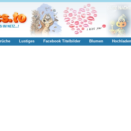
rüche
Lustiges
Facebook Titelbilder
Blumen
Hochlade