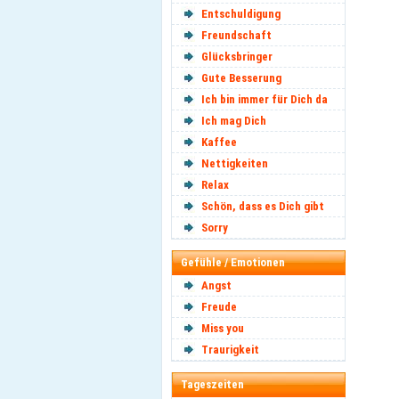
Entschuldigung
Freundschaft
Glücksbringer
Gute Besserung
Ich bin immer für Dich da
Ich mag Dich
Kaffee
Nettigkeiten
Relax
Schön, dass es Dich gibt
Sorry
Gefühle / Emotionen
Angst
Freude
Miss you
Traurigkeit
Tageszeiten