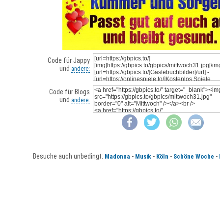
Code für Jappy
und
andere:
Code für Blogs
und
andere:
Besuche auch unbedingt:
-
-
-
-
Madonna
Musik
Köln
Schöne Woche