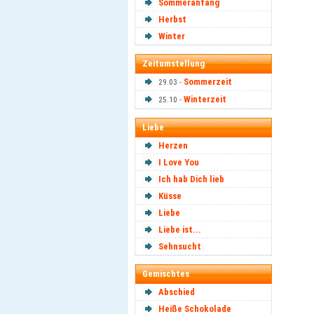
Sommeranfang
Herbst
Winter
Zeitumstellung
Sommerzeit
29.03 -
Winterzeit
25.10 -
Liebe
Herzen
I Love You
Ich hab Dich lieb
Küsse
Liebe
Liebe ist...
Sehnsucht
Gemischtes
Abschied
Heiße Schokolade