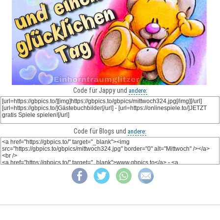
Code für Jappy und
andere:
Code für Blogs und
andere: