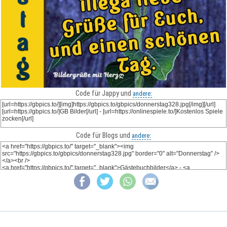
Code für Jappy und
andere:
Code für Blogs und
andere: