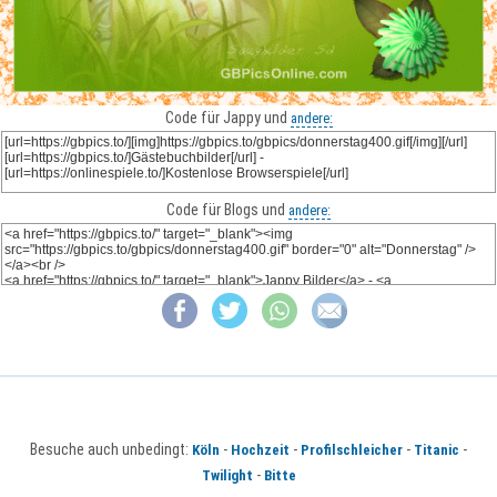
Code für Jappy und
andere:
Code für Blogs und
andere:
Besuche auch unbedingt:
-
-
-
-
Köln
Hochzeit
Profilschleicher
Titanic
-
Twilight
Bitte