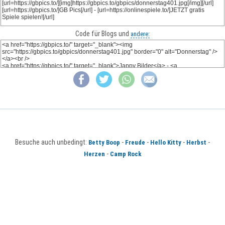
Code für Blogs und
andere:
Besuche auch unbedingt:
-
-
-
-
Betty Boop
Freude
Hello Kitty
Herbst
-
Herzen
Camp Rock