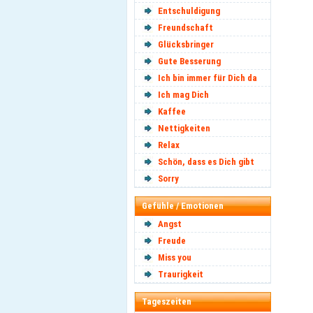
Entschuldigung
Freundschaft
Glücksbringer
Gute Besserung
Ich bin immer für Dich da
Ich mag Dich
Kaffee
Nettigkeiten
Relax
Schön, dass es Dich gibt
Sorry
Gefühle / Emotionen
Angst
Freude
Miss you
Traurigkeit
Tageszeiten