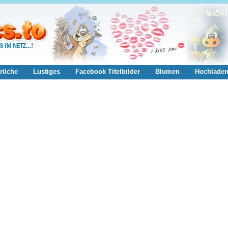
rüche
Lustiges
Facebook Titelbilder
Blumen
Hochlade