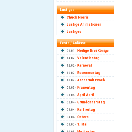
Lustiges
Chuck Norris
Lustige Animationen
Lustiges
Feste / Anlässe
Heilige Drei Könige
06.01 -
Valentinstag
14.02 -
Karneval
12.02 -
Rosenmontag
16.02 -
Aschermittwoch
18.02 -
Frauentag
08.03 -
April April
01.04 -
Gründonnerstag
02.04 -
Karfreitag
03.04 -
Ostern
04.04 -
1. Mai
01.05 -
Muttertag
10.05 -