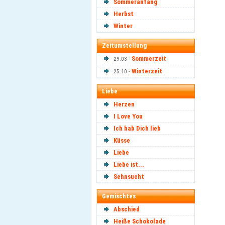
Sommeranfang
Herbst
Winter
Zeitumstellung
Sommerzeit
29.03 -
Winterzeit
25.10 -
Liebe
Herzen
I Love You
Ich hab Dich lieb
Küsse
Liebe
Liebe ist...
Sehnsucht
Gemischtes
Abschied
Heiße Schokolade