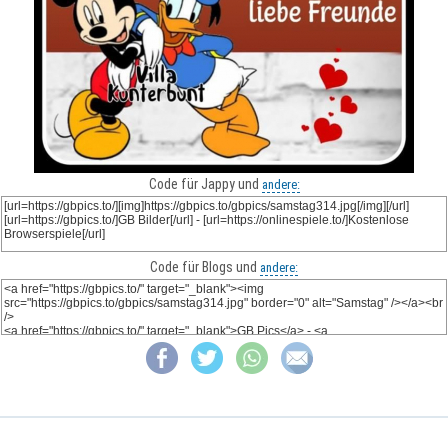
Code für Jappy und
andere:
Code für Blogs und
andere: