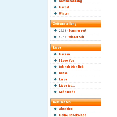
Sommeranfang
Herbst
Winter
Zeitumstellung
Sommerzeit
29.03 -
Winterzeit
25.10 -
Liebe
Herzen
I Love You
Ich hab Dich lieb
Küsse
Liebe
Liebe ist...
Sehnsucht
Gemischtes
Abschied
Heiße Schokolade