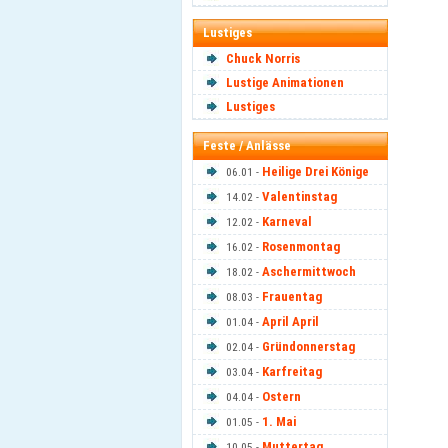
Lustiges
Chuck Norris
Lustige Animationen
Lustiges
Feste / Anlässe
Heilige Drei Könige
06.01 -
Valentinstag
14.02 -
Karneval
12.02 -
Rosenmontag
16.02 -
Aschermittwoch
18.02 -
Frauentag
08.03 -
April April
01.04 -
Gründonnerstag
02.04 -
Karfreitag
03.04 -
Ostern
04.04 -
1. Mai
01.05 -
Muttertag
10.05 -