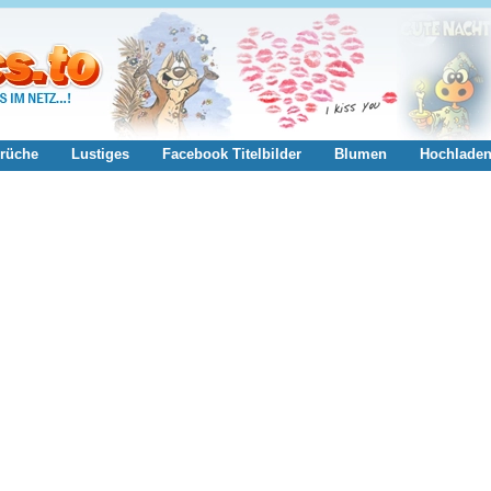
rüche
Lustiges
Facebook Titelbilder
Blumen
Hochlade