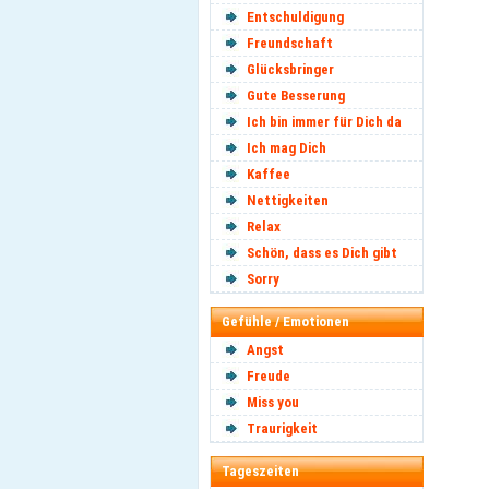
Entschuldigung
Freundschaft
Glücksbringer
Gute Besserung
Ich bin immer für Dich da
Ich mag Dich
Kaffee
Nettigkeiten
Relax
Schön, dass es Dich gibt
Sorry
Gefühle / Emotionen
Angst
Freude
Miss you
Traurigkeit
Tageszeiten