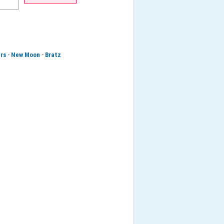
-
-
ers
New Moon
Bratz