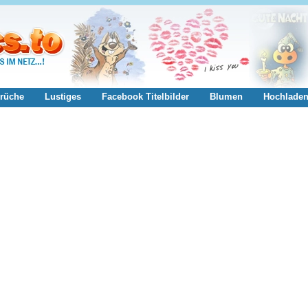
rüche
Lustiges
Facebook Titelbilder
Blumen
Hochlade