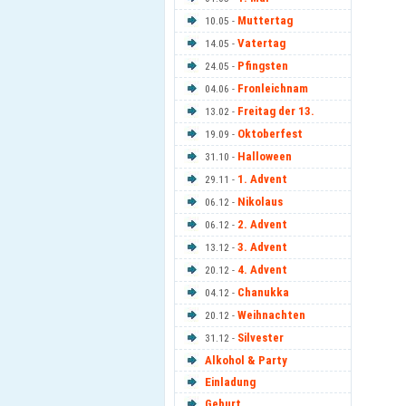
Muttertag
10.05 -
Vatertag
14.05 -
Pfingsten
24.05 -
Fronleichnam
04.06 -
Freitag der 13.
13.02 -
Oktoberfest
19.09 -
Halloween
31.10 -
1. Advent
29.11 -
Nikolaus
06.12 -
2. Advent
06.12 -
3. Advent
13.12 -
4. Advent
20.12 -
Chanukka
04.12 -
Weihnachten
20.12 -
Silvester
31.12 -
Alkohol & Party
Einladung
Geburt