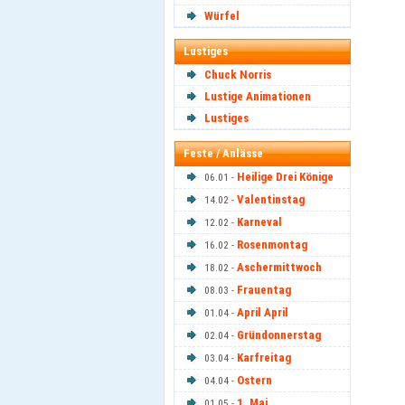
Würfel
Lustiges
Chuck Norris
Lustige Animationen
Lustiges
Feste / Anlässe
Heilige Drei Könige
06.01 -
Valentinstag
14.02 -
Karneval
12.02 -
Rosenmontag
16.02 -
Aschermittwoch
18.02 -
Frauentag
08.03 -
April April
01.04 -
Gründonnerstag
02.04 -
Karfreitag
03.04 -
Ostern
04.04 -
1. Mai
01.05 -