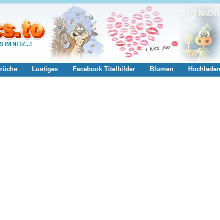
rüche
Lustiges
Facebook Titelbilder
Blumen
Hochlade