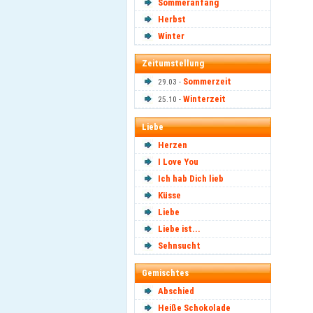
Sommeranfang
Herbst
Winter
Zeitumstellung
Sommerzeit
29.03 -
Winterzeit
25.10 -
Liebe
Herzen
I Love You
Ich hab Dich lieb
Küsse
Liebe
Liebe ist...
Sehnsucht
Gemischtes
Abschied
Heiße Schokolade