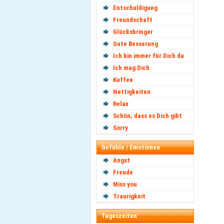
Entschuldigung
Freundschaft
Glücksbringer
Gute Besserung
Ich bin immer für Dich da
Ich mag Dich
Kaffee
Nettigkeiten
Relax
Schön, dass es Dich gibt
Sorry
Gefühle / Emotionen
Angst
Freude
Miss you
Traurigkeit
Tageszeiten