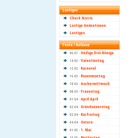
Lustiges
Chuck Norris
Lustige Animationen
Lustiges
Feste / Anlässe
Heilige Drei Könige
06.01 -
Valentinstag
14.02 -
Karneval
12.02 -
Rosenmontag
16.02 -
Aschermittwoch
18.02 -
Frauentag
08.03 -
April April
01.04 -
Gründonnerstag
02.04 -
Karfreitag
03.04 -
Ostern
04.04 -
1. Mai
01.05 -
Muttertag
10.05 -