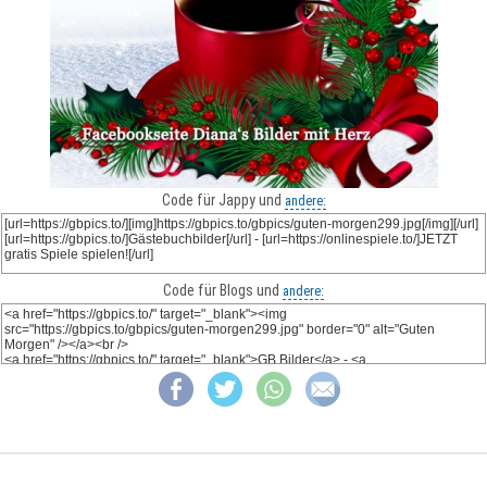
Code für Jappy und
andere:
Code für Blogs und
andere: