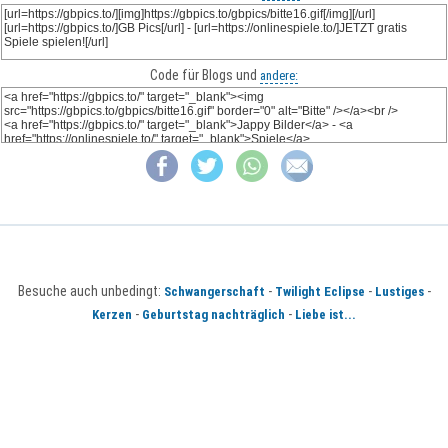
Code für Blogs und
andere:
Besuche auch unbedingt:
-
-
-
Schwangerschaft
Twilight Eclipse
Lustiges
-
-
Kerzen
Geburtstag nachträglich
Liebe ist...