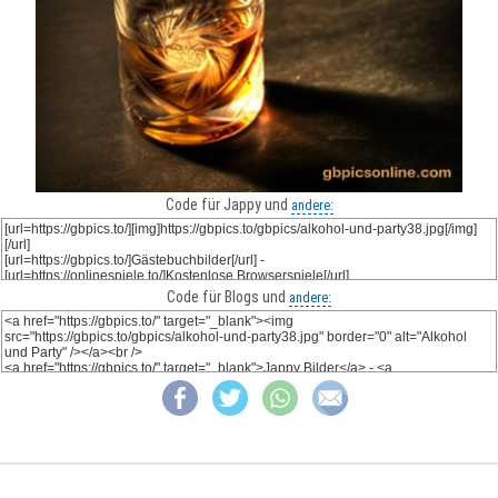
Code für Jappy und
andere:
Code für Blogs und
andere: