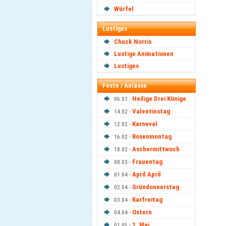
Würfel
Lustiges
Chuck Norris
Lustige Animationen
Lustiges
Feste / Anlässe
Heilige Drei Könige
06.01 -
Valentinstag
14.02 -
Karneval
12.02 -
Rosenmontag
16.02 -
Aschermittwoch
18.02 -
Frauentag
08.03 -
April April
01.04 -
Gründonnerstag
02.04 -
Karfreitag
03.04 -
Ostern
04.04 -
1. Mai
01.05 -