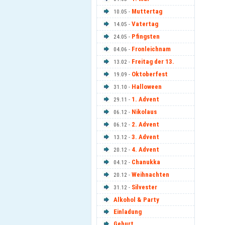
Muttertag
10.05 -
Vatertag
14.05 -
Pfingsten
24.05 -
Fronleichnam
04.06 -
Freitag der 13.
13.02 -
Oktoberfest
19.09 -
Halloween
31.10 -
1. Advent
29.11 -
Nikolaus
06.12 -
2. Advent
06.12 -
3. Advent
13.12 -
4. Advent
20.12 -
Chanukka
04.12 -
Weihnachten
20.12 -
Silvester
31.12 -
Alkohol & Party
Einladung
Geburt