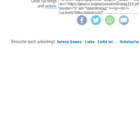
Code für Blogs
und
andere:
Besuche auch unbedingt:
-
-
-
Selena Gomez
Liebe
Liebe ist...
Schulanfa