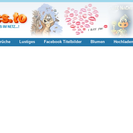
rüche
Lustiges
Facebook Titelbilder
Blumen
Hochlade