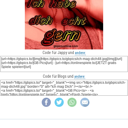
Code für Jappy und
andere:
Code für Blogs und
andere: