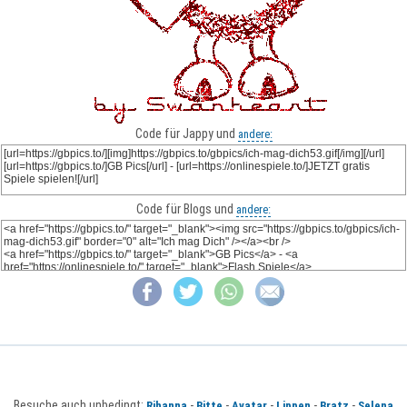
Code für Jappy und
andere:
Code für Blogs und
andere:
Besuche auch unbedingt:
-
-
-
-
-
Rihanna
Bitte
Avatar
Lippen
Bratz
Selena