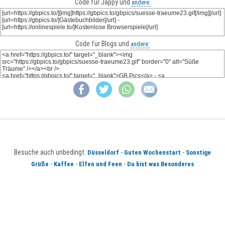
Code für Jappy und
andere:
Code für Blogs und
andere:
Besuche auch unbedingt:
-
-
Düsseldorf
Guten Wochenstart
Sonstige
-
-
-
Grüße
Kaffee
Elfen und Feen
Du bist was Besonderes