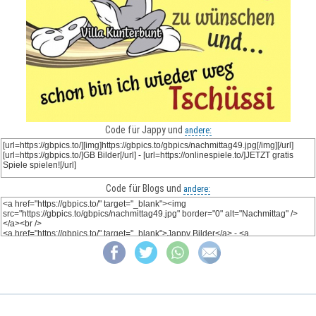
Code für Jappy und
andere:
Code für Blogs und
andere: