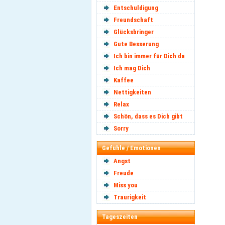
Entschuldigung
Freundschaft
Glücksbringer
Gute Besserung
Ich bin immer für Dich da
Ich mag Dich
Kaffee
Nettigkeiten
Relax
Schön, dass es Dich gibt
Sorry
Gefühle / Emotionen
Angst
Freude
Miss you
Traurigkeit
Tageszeiten