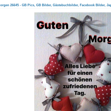
orgen 26645 - GB Pics, GB Bilder, Gästebuchbilder, Facebook Bilder, Ja