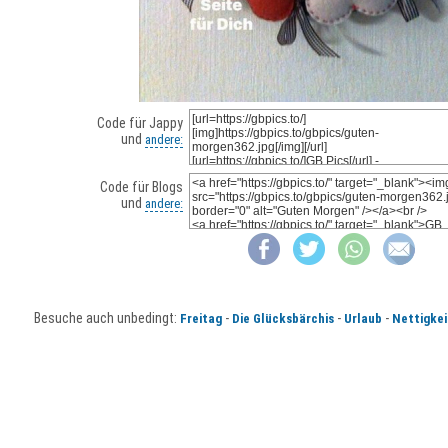
Code für Jappy
und
andere:
Code für Blogs
und
andere:
Besuche auch unbedingt:
-
-
-
Freitag
Die Glücksbärchis
Urlaub
Nettigkei