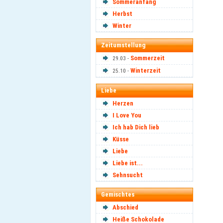
Sommeranfang
Herbst
Winter
Zeitumstellung
Sommerzeit
29.03 -
Winterzeit
25.10 -
Liebe
Herzen
I Love You
Ich hab Dich lieb
Küsse
Liebe
Liebe ist...
Sehnsucht
Gemischtes
Abschied
Heiße Schokolade