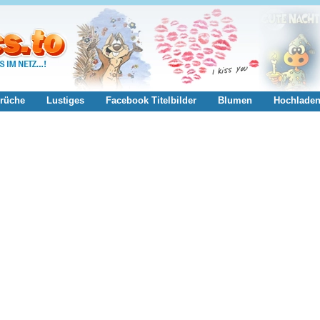
rüche
Lustiges
Facebook Titelbilder
Blumen
Hochlade