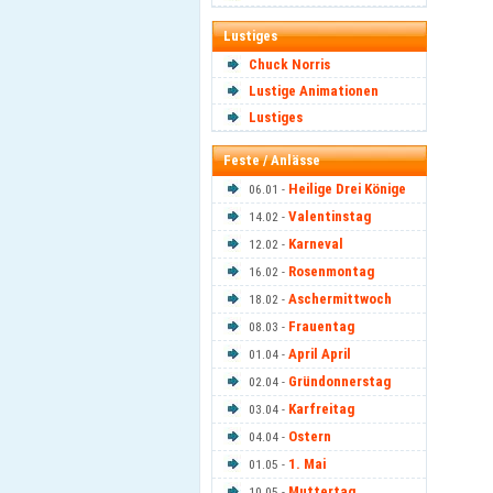
Lustiges
Chuck Norris
Lustige Animationen
Lustiges
Feste / Anlässe
Heilige Drei Könige
06.01 -
Valentinstag
14.02 -
Karneval
12.02 -
Rosenmontag
16.02 -
Aschermittwoch
18.02 -
Frauentag
08.03 -
April April
01.04 -
Gründonnerstag
02.04 -
Karfreitag
03.04 -
Ostern
04.04 -
1. Mai
01.05 -
Muttertag
10.05 -