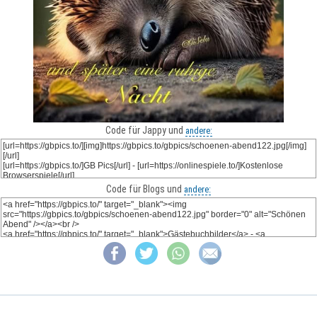
Code für Jappy und
andere:
Code für Blogs und
andere: