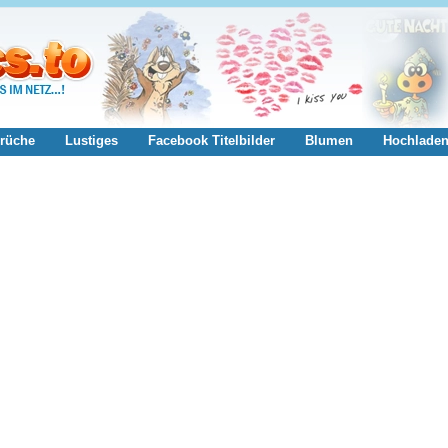
rüche
Lustiges
Facebook Titelbilder
Blumen
Hochlade