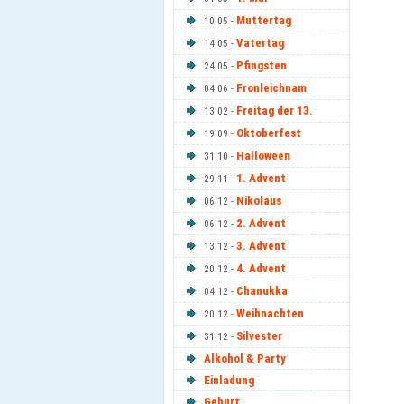
Muttertag
10.05 -
Vatertag
14.05 -
Pfingsten
24.05 -
Fronleichnam
04.06 -
Freitag der 13.
13.02 -
Oktoberfest
19.09 -
Halloween
31.10 -
1. Advent
29.11 -
Nikolaus
06.12 -
2. Advent
06.12 -
3. Advent
13.12 -
4. Advent
20.12 -
Chanukka
04.12 -
Weihnachten
20.12 -
Silvester
31.12 -
Alkohol & Party
Einladung
Geburt