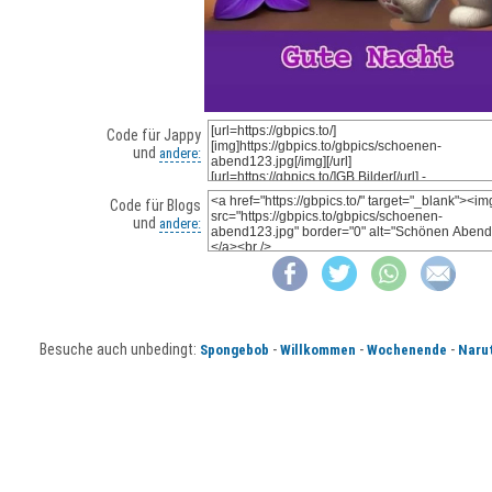
Code für Jappy
und
andere:
Code für Blogs
und
andere:
Besuche auch unbedingt:
-
-
-
Spongebob
Willkommen
Wochenende
Naru