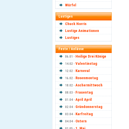
Würfel
Lustiges
Chuck Norris
Lustige Animationen
Lustiges
Feste / Anlässe
Heilige Drei Könige
06.01 -
Valentinstag
14.02 -
Karneval
12.02 -
Rosenmontag
16.02 -
Aschermittwoch
18.02 -
Frauentag
08.03 -
April April
01.04 -
Gründonnerstag
02.04 -
Karfreitag
03.04 -
Ostern
04.04 -
1. Mai
01.05 -