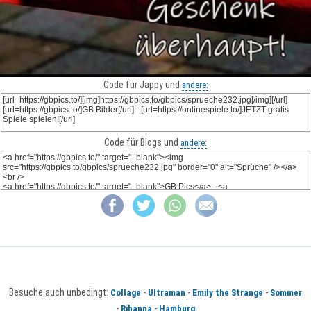
Code für Jappy und
andere:
Code für Blogs und
andere:
Besuche auch unbedingt:
-
-
-
Collage
Ultraman
Emily the Strange
Sommer
-
-
Rihanna
Hamburg