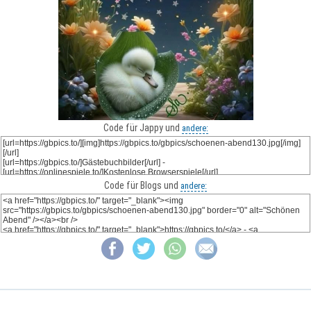
Code für Jappy und
andere:
Code für Blogs und
andere: