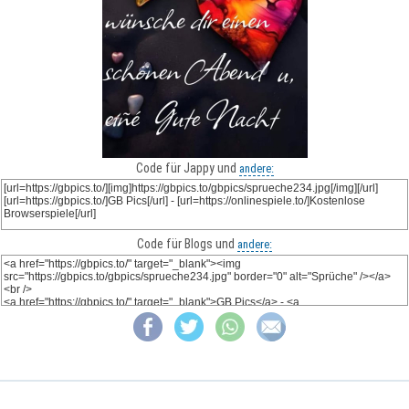
Code für Jappy und
andere:
Code für Blogs und
andere: