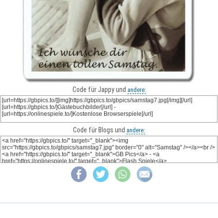
Code für Jappy und
andere:
Code für Blogs und
andere: