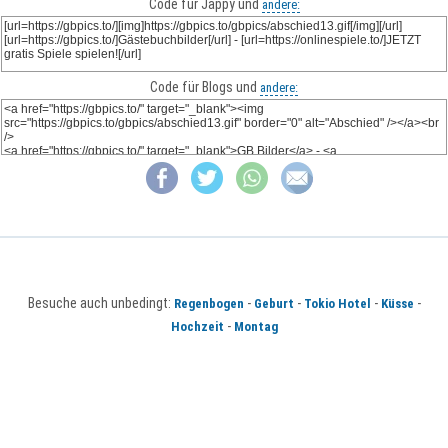
Code für Jappy und
andere:
Code für Blogs und
andere:
Besuche auch unbedingt:
-
-
-
-
Regenbogen
Geburt
Tokio Hotel
Küsse
-
Hochzeit
Montag