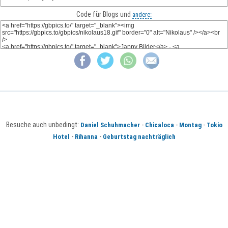
Code für Blogs und
andere:
Besuche auch unbedingt:
-
-
-
Daniel Schuhmacher
Chicaloca
Montag
Tokio
-
-
Hotel
Rihanna
Geburtstag nachträglich