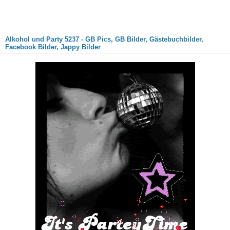
Alkohol und Party 5237 - GB Pics, GB Bilder, Gästebuchbilder,
Facebook Bilder, Jappy Bilder