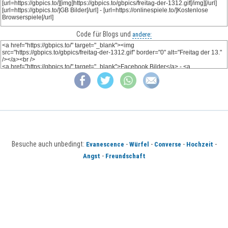
Code für Blogs und
andere:
Besuche auch unbedingt:
-
-
-
-
Evanescence
Würfel
Converse
Hochzeit
-
Angst
Freundschaft