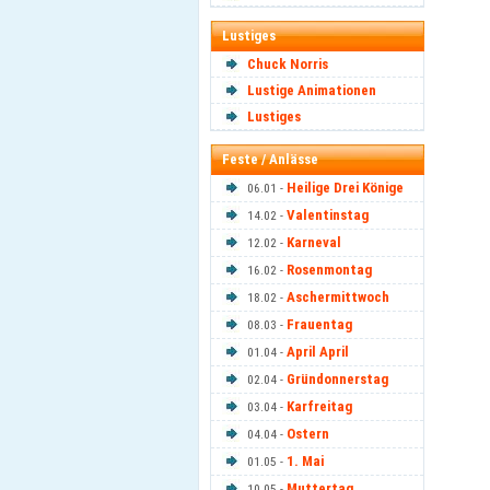
Lustiges
Chuck Norris
Lustige Animationen
Lustiges
Feste / Anlässe
Heilige Drei Könige
06.01 -
Valentinstag
14.02 -
Karneval
12.02 -
Rosenmontag
16.02 -
Aschermittwoch
18.02 -
Frauentag
08.03 -
April April
01.04 -
Gründonnerstag
02.04 -
Karfreitag
03.04 -
Ostern
04.04 -
1. Mai
01.05 -
Muttertag
10.05 -