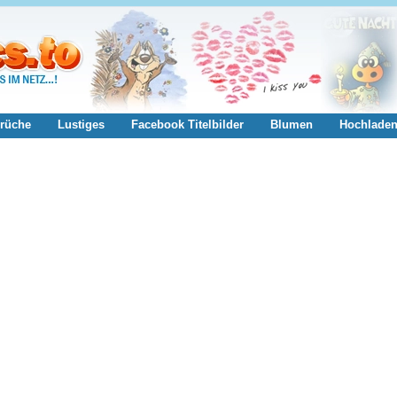
rüche
Lustiges
Facebook Titelbilder
Blumen
Hochlade