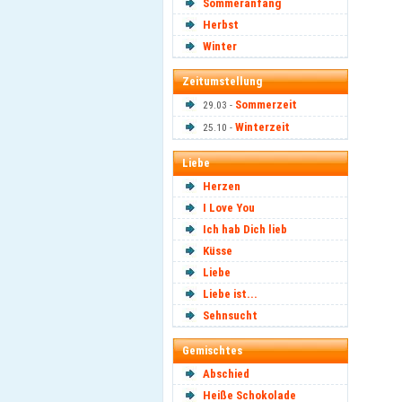
Sommeranfang
Herbst
Winter
Zeitumstellung
Sommerzeit
29.03 -
Winterzeit
25.10 -
Liebe
Herzen
I Love You
Ich hab Dich lieb
Küsse
Liebe
Liebe ist...
Sehnsucht
Gemischtes
Abschied
Heiße Schokolade