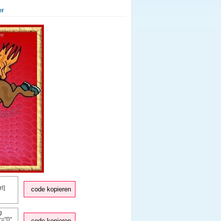
er
code kopieren
code kopieren