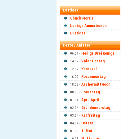
Lustiges
Chuck Norris
Lustige Animationen
Lustiges
Feste / Anlässe
Heilige Drei Könige
06.01 -
Valentinstag
14.02 -
Karneval
12.02 -
Rosenmontag
16.02 -
Aschermittwoch
18.02 -
Frauentag
08.03 -
April April
01.04 -
Gründonnerstag
02.04 -
Karfreitag
03.04 -
Ostern
04.04 -
1. Mai
01.05 -
Muttertag
10.05 -