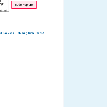
code kopieren
-
-
el Jackson
Ich mag Dich
Trost