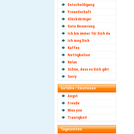
Entschuldigung
Freundschaft
Glücksbringer
Gute Besserung
Ich bin immer für Dich da
Ich mag Dich
Kaffee
Nettigkeiten
Relax
Schön, dass es Dich gibt
Sorry
Gefühle / Emotionen
Angst
Freude
Miss you
Traurigkeit
Tageszeiten