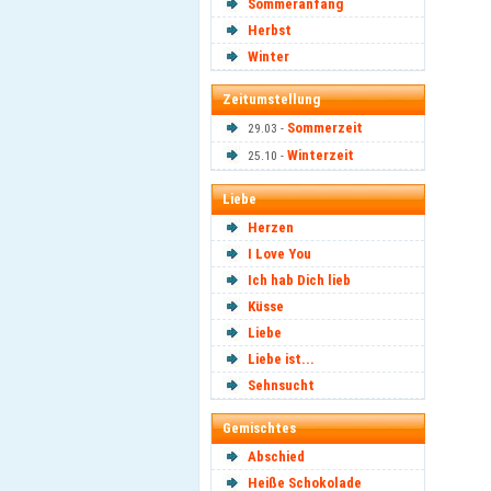
Sommeranfang
Herbst
Winter
Zeitumstellung
Sommerzeit
29.03 -
Winterzeit
25.10 -
Liebe
Herzen
I Love You
Ich hab Dich lieb
Küsse
Liebe
Liebe ist...
Sehnsucht
Gemischtes
Abschied
Heiße Schokolade