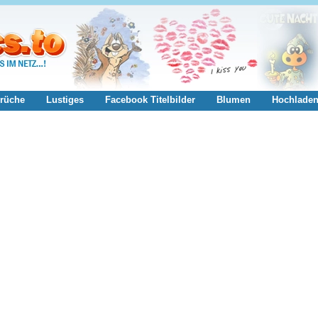
rüche
Lustiges
Facebook Titelbilder
Blumen
Hochlade