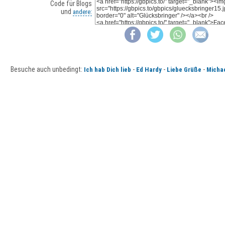
Code für Blogs
und
andere:
Besuche auch unbedingt:
-
-
-
Ich hab Dich lieb
Ed Hardy
Liebe Grüße
Micha