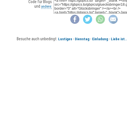
Code für Blogs
und
andere:
Besuche auch unbedingt:
-
-
-
Lustiges
Dienstag
Einladung
Liebe ist..