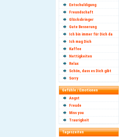
Entschuldigung
Freundschaft
Glücksbringer
Gute Besserung
Ich bin immer für Dich da
Ich mag Dich
Kaffee
Nettigkeiten
Relax
Schön, dass es Dich gibt
Sorry
Gefühle / Emotionen
Angst
Freude
Miss you
Traurigkeit
Tageszeiten