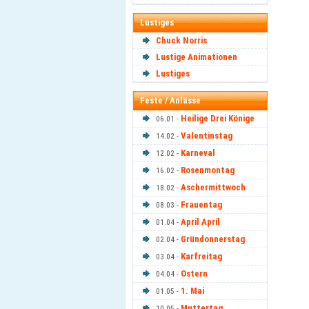
Lustiges
Chuck Norris
Lustige Animationen
Lustiges
Feste / Anlässe
Heilige Drei Könige
06.01 -
Valentinstag
14.02 -
Karneval
12.02 -
Rosenmontag
16.02 -
Aschermittwoch
18.02 -
Frauentag
08.03 -
April April
01.04 -
Gründonnerstag
02.04 -
Karfreitag
03.04 -
Ostern
04.04 -
1. Mai
01.05 -
Muttertag
10.05 -