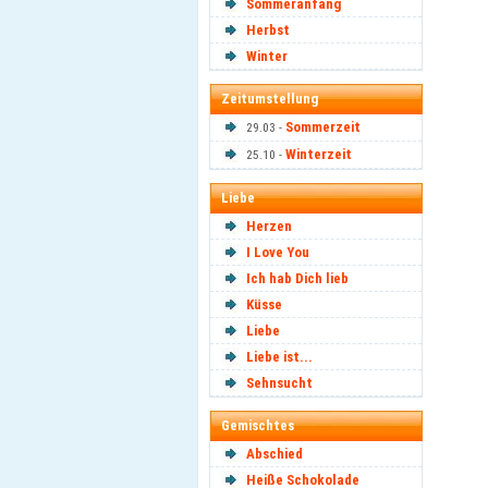
Sommeranfang
Herbst
Winter
Zeitumstellung
Sommerzeit
29.03 -
Winterzeit
25.10 -
Liebe
Herzen
I Love You
Ich hab Dich lieb
Küsse
Liebe
Liebe ist...
Sehnsucht
Gemischtes
Abschied
Heiße Schokolade