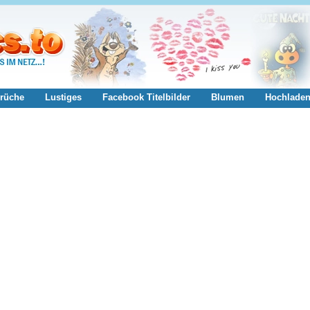
rüche
Lustiges
Facebook Titelbilder
Blumen
Hochlade