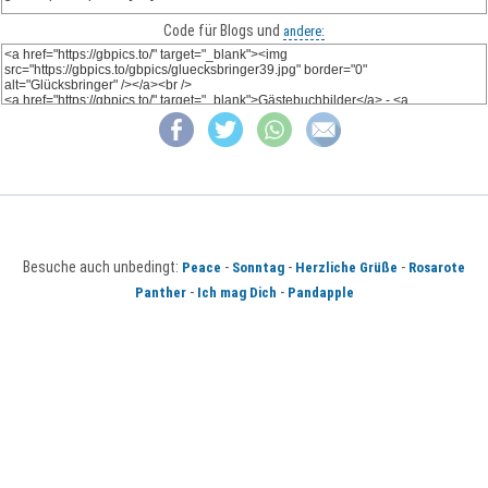
Code für Blogs und
andere:
Besuche auch unbedingt:
-
-
-
Peace
Sonntag
Herzliche Grüße
Rosarote
-
-
Panther
Ich mag Dich
Pandapple