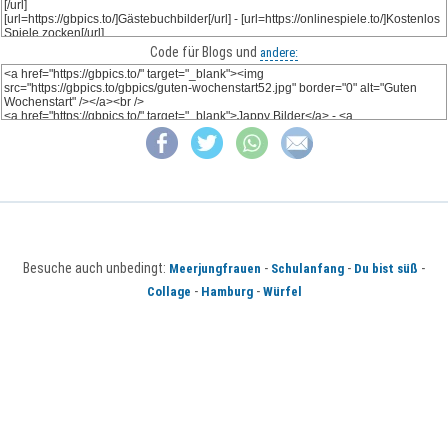
Code für Blogs und
andere:
Besuche auch unbedingt:
-
-
-
Meerjungfrauen
Schulanfang
Du bist süß
-
-
Collage
Hamburg
Würfel