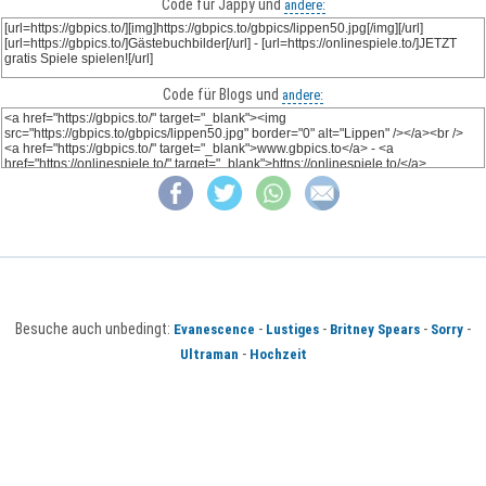
Code für Jappy und
andere:
Code für Blogs und
andere:
Besuche auch unbedingt:
-
-
-
-
Evanescence
Lustiges
Britney Spears
Sorry
-
Ultraman
Hochzeit