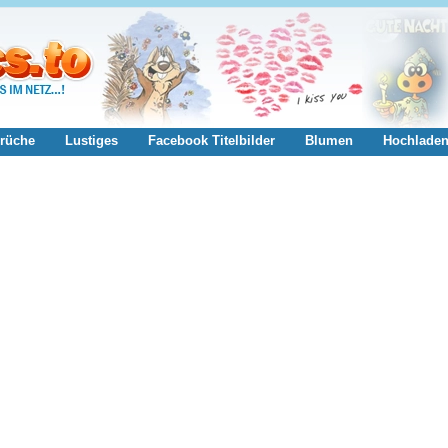
rüche
Lustiges
Facebook Titelbilder
Blumen
Hochlade