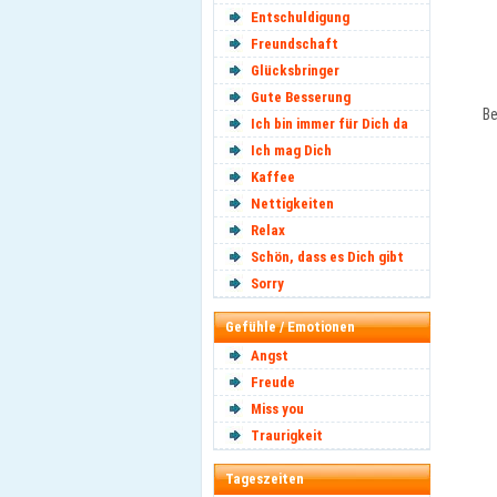
Entschuldigung
Freundschaft
Glücksbringer
Gute Besserung
Be
Ich bin immer für Dich da
Ich mag Dich
Kaffee
Nettigkeiten
Relax
Schön, dass es Dich gibt
Sorry
Gefühle / Emotionen
Angst
Freude
Miss you
Traurigkeit
Tageszeiten