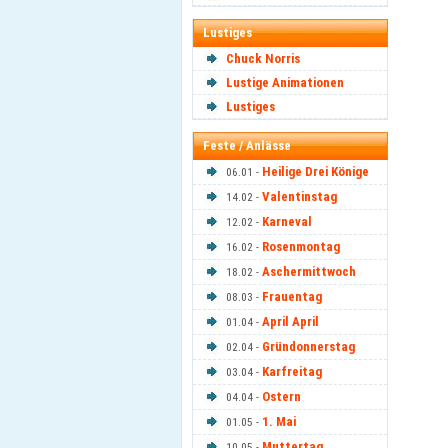
Lustiges
Chuck Norris
Lustige Animationen
Lustiges
Feste / Anlässe
Heilige Drei Könige
06.01 -
Valentinstag
14.02 -
Karneval
12.02 -
Rosenmontag
16.02 -
Aschermittwoch
18.02 -
Frauentag
08.03 -
April April
01.04 -
Gründonnerstag
02.04 -
Karfreitag
03.04 -
Ostern
04.04 -
1. Mai
01.05 -
Muttertag
10.05 -