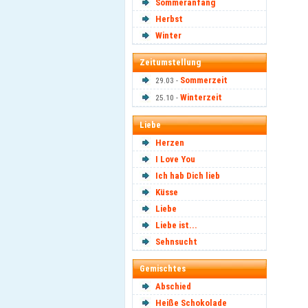
Sommeranfang
Herbst
Winter
Zeitumstellung
Sommerzeit
29.03 -
Winterzeit
25.10 -
Liebe
Herzen
I Love You
Ich hab Dich lieb
Küsse
Liebe
Liebe ist...
Sehnsucht
Gemischtes
Abschied
Heiße Schokolade