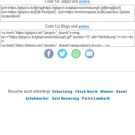
Code für Jappy und
andere:
Code für Blogs und
andere:
Besuche auch unbedingt:
-
-
-
Geburtstag
Chuck Norris
Blumen
Daniel
-
-
Schuhmacher
Gute Besserung
Pietro Lombardi