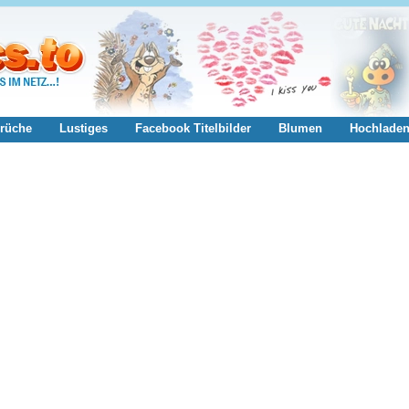
rüche
Lustiges
Facebook Titelbilder
Blumen
Hochlade