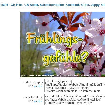
 5849 - GB Pics, GB Bilder, Gästebuchbilder, Facebook Bilder, Jappy Bil
Code für Jappy
und
andere:
Code für Blogs
und
andere: