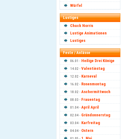
Würfel
Lustiges
Chuck Norris
Lustige Animationen
Lustiges
Feste / Anlässe
Heilige Drei Könige
06.01 -
Valentinstag
14.02 -
Karneval
12.02 -
Rosenmontag
16.02 -
Aschermittwoch
18.02 -
Frauentag
08.03 -
April April
01.04 -
Gründonnerstag
02.04 -
Karfreitag
03.04 -
Ostern
04.04 -
1. Mai
01.05 -