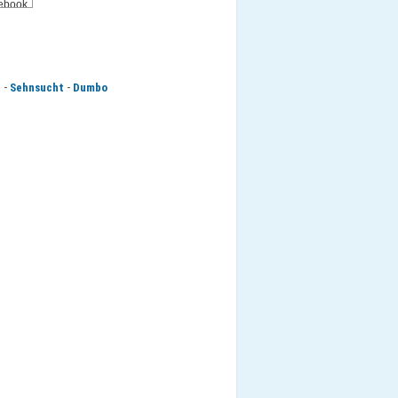
-
-
t
Sehnsucht
Dumbo