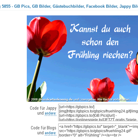
 5855 - GB Pics, GB Bilder, Gästebuchbilder, Facebook Bilder, Jappy Bil
Code für Jappy
und
andere:
Code für Blogs
und
andere: