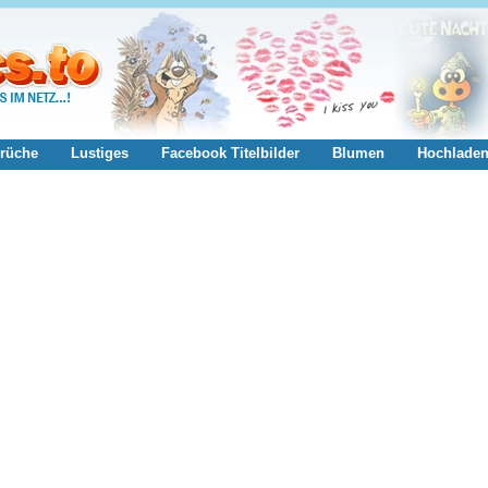
rüche
Lustiges
Facebook Titelbilder
Blumen
Hochlade