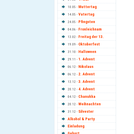
Muttertag
10.05 -
Vatertag
14.05 -
Pfingsten
24.05 -
Fronleichnam
04.06 -
Freitag der 13.
13.02 -
Oktoberfest
19.09 -
Halloween
31.10 -
1. Advent
29.11 -
Nikolaus
06.12 -
2. Advent
06.12 -
3. Advent
13.12 -
4. Advent
20.12 -
Chanukka
04.12 -
Weihnachten
20.12 -
Silvester
31.12 -
Alkohol & Party
Einladung
Geburt