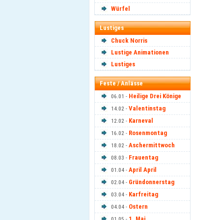
Würfel
Lustiges
Chuck Norris
Lustige Animationen
Lustiges
Feste / Anlässe
Heilige Drei Könige
06.01 -
Valentinstag
14.02 -
Karneval
12.02 -
Rosenmontag
16.02 -
Aschermittwoch
18.02 -
Frauentag
08.03 -
April April
01.04 -
Gründonnerstag
02.04 -
Karfreitag
03.04 -
Ostern
04.04 -
1. Mai
01.05 -