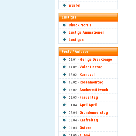
Würfel
Lustiges
Chuck Norris
Lustige Animationen
Lustiges
Feste / Anlässe
Heilige Drei Könige
06.01 -
Valentinstag
14.02 -
Karneval
12.02 -
Rosenmontag
16.02 -
Aschermittwoch
18.02 -
Frauentag
08.03 -
April April
01.04 -
Gründonnerstag
02.04 -
Karfreitag
03.04 -
Ostern
04.04 -
1. Mai
01.05 -