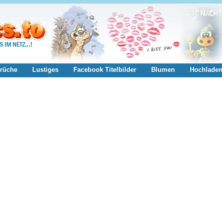
rüche
Lustiges
Facebook Titelbilder
Blumen
Hochlade