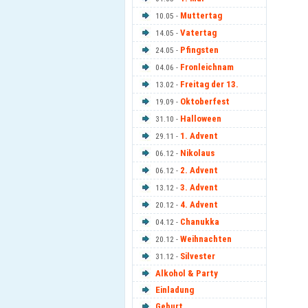
Muttertag
10.05 -
Vatertag
14.05 -
Pfingsten
24.05 -
Fronleichnam
04.06 -
Freitag der 13.
13.02 -
Oktoberfest
19.09 -
Halloween
31.10 -
1. Advent
29.11 -
Nikolaus
06.12 -
2. Advent
06.12 -
3. Advent
13.12 -
4. Advent
20.12 -
Chanukka
04.12 -
Weihnachten
20.12 -
Silvester
31.12 -
Alkohol & Party
Einladung
Geburt