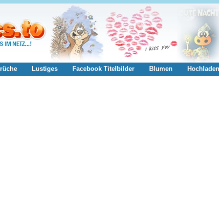
rüche
Lustiges
Facebook Titelbilder
Blumen
Hochlade