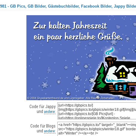
981 - GB Pics, GB Bilder, Gästebuchbilder, Facebook Bilder, Jappy Bilde
Code für Jappy
und
andere:
Code für Blogs
und
andere: