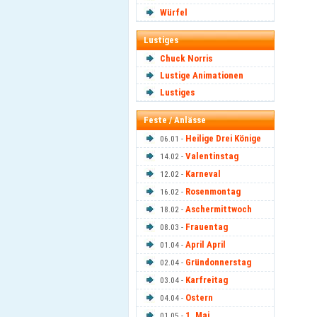
Würfel
Lustiges
Chuck Norris
Lustige Animationen
Lustiges
Feste / Anlässe
Heilige Drei Könige
06.01 -
Valentinstag
14.02 -
Karneval
12.02 -
Rosenmontag
16.02 -
Aschermittwoch
18.02 -
Frauentag
08.03 -
April April
01.04 -
Gründonnerstag
02.04 -
Karfreitag
03.04 -
Ostern
04.04 -
1. Mai
01.05 -