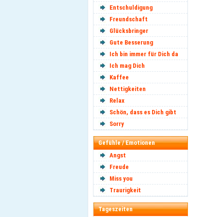
Entschuldigung
Freundschaft
Glücksbringer
Gute Besserung
Ich bin immer für Dich da
Ich mag Dich
Kaffee
Nettigkeiten
Relax
Schön, dass es Dich gibt
Sorry
Gefühle / Emotionen
Angst
Freude
Miss you
Traurigkeit
Tageszeiten