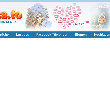
rüche
Lustiges
Facebook Titelbilder
Blumen
Hochlade