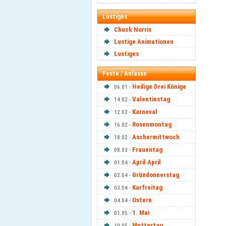
Lustiges
Chuck Norris
Lustige Animationen
Lustiges
Feste / Anlässe
Heilige Drei Könige
06.01 -
Valentinstag
14.02 -
Karneval
12.02 -
Rosenmontag
16.02 -
Aschermittwoch
18.02 -
Frauentag
08.03 -
April April
01.04 -
Gründonnerstag
02.04 -
Karfreitag
03.04 -
Ostern
04.04 -
1. Mai
01.05 -
Muttertag
10.05 -