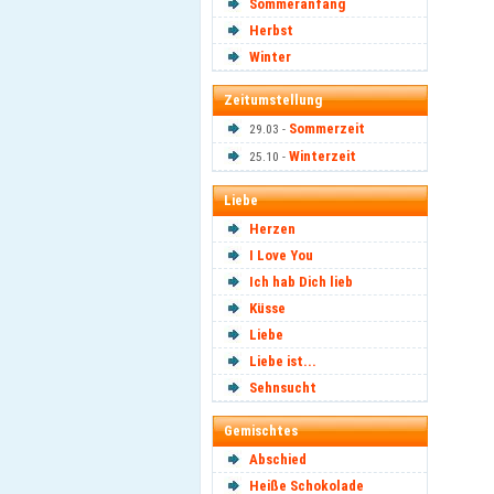
Sommeranfang
Herbst
Winter
Zeitumstellung
Sommerzeit
29.03 -
Winterzeit
25.10 -
Liebe
Herzen
I Love You
Ich hab Dich lieb
Küsse
Liebe
Liebe ist...
Sehnsucht
Gemischtes
Abschied
Heiße Schokolade