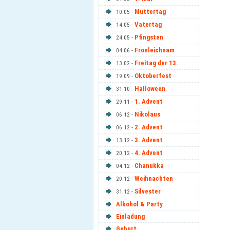
Muttertag
10.05 -
Vatertag
14.05 -
Pfingsten
24.05 -
Fronleichnam
04.06 -
Freitag der 13.
13.02 -
Oktoberfest
19.09 -
Halloween
31.10 -
1. Advent
29.11 -
Nikolaus
06.12 -
2. Advent
06.12 -
3. Advent
13.12 -
4. Advent
20.12 -
Chanukka
04.12 -
Weihnachten
20.12 -
Silvester
31.12 -
Alkohol & Party
Einladung
Geburt