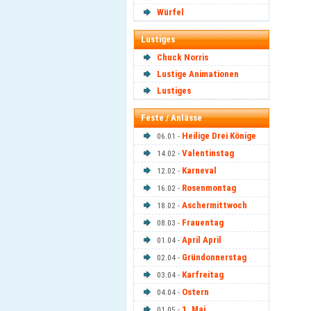
Würfel
Lustiges
Chuck Norris
Lustige Animationen
Lustiges
Feste / Anlässe
Heilige Drei Könige
06.01 -
Valentinstag
14.02 -
Karneval
12.02 -
Rosenmontag
16.02 -
Aschermittwoch
18.02 -
Frauentag
08.03 -
April April
01.04 -
Gründonnerstag
02.04 -
Karfreitag
03.04 -
Ostern
04.04 -
1. Mai
01.05 -