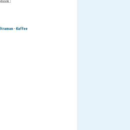
-
ltraman
Kaffee