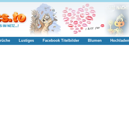
rüche
Lustiges
Facebook Titelbilder
Blumen
Hochlade