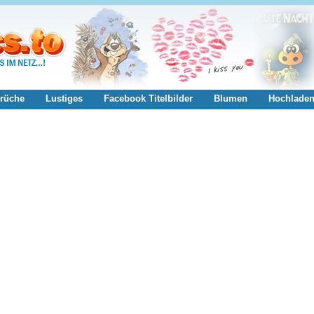
rüche
Lustiges
Facebook Titelbilder
Blumen
Hochlade