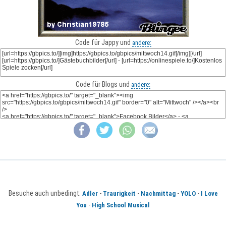
Code für Jappy und
andere:
Code für Blogs und
andere:
Besuche auch unbedingt:
-
-
-
-
Adler
Traurigkeit
Nachmittag
YOLO
I Love
-
You
High School Musical