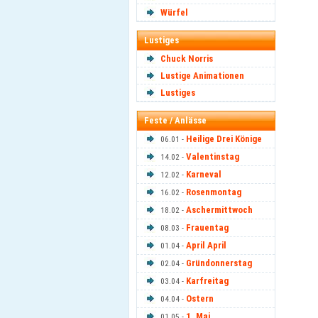
Würfel
Lustiges
Chuck Norris
Lustige Animationen
Lustiges
Feste / Anlässe
Heilige Drei Könige
06.01 -
Valentinstag
14.02 -
Karneval
12.02 -
Rosenmontag
16.02 -
Aschermittwoch
18.02 -
Frauentag
08.03 -
April April
01.04 -
Gründonnerstag
02.04 -
Karfreitag
03.04 -
Ostern
04.04 -
1. Mai
01.05 -