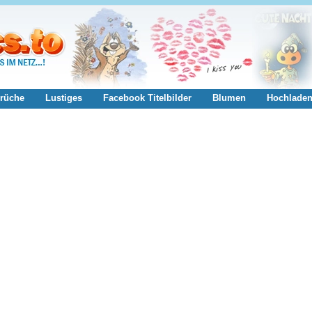
rüche
Lustiges
Facebook Titelbilder
Blumen
Hochlade