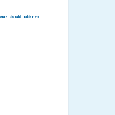
-
-
örner
Bis bald
Tokio Hotel